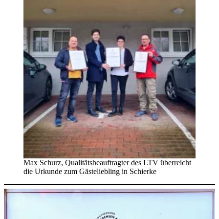
Max Schurz, Quali­täts­be­auf­trag­ter des LTV überreicht
die Urkunde zum Gäste­lieb­ling in Schierke