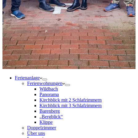
Ferienanlage
Ferienwohnungen
Wildbach
Panorama
Kirchblick mit 2 Schlafzimmern
Kirchblick mit 3 Schlafzimmern
Barenberg
„Bergblick“
Klippe
Doppelzimmer
Über uns