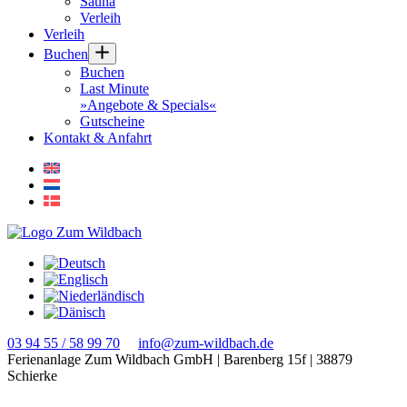
Sauna
Verleih
Verleih
Buchen
Buchen
Last Minute
»Angebote & Specials«
Gutscheine
Kontakt & Anfahrt
03 94 55 / 58 99 70
info@zum-wildbach.de
Ferienanlage Zum Wildbach GmbH
|
Barenberg 15f
|
38879
Schierke