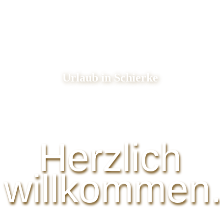
Urlaub in Schierke
Herzlich
willkommen