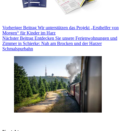
Vorheriger
Beitrag
Wir unterstützen das Projekt „Ersthelfer von
Morgen“ für Kinder im Harz
Nächster
Beitrag
Entdecken Sie unsere Ferienwohnungen und
Zimmer in Schierke: Nah am Brocken und der Harzer
Schmalspurbahn