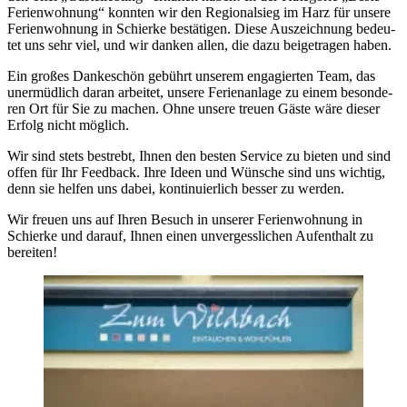
Ferien­woh­nung“ konnten wir den Regional­sieg im Harz für unsere
Ferien­woh­nung in Schierke bestä­ti­gen. Diese Auszeich­nung bedeu­
tet uns sehr viel, und wir danken allen, die dazu beigetra­gen haben.
Ein großes Danke­schön gebührt unserem engagier­ten Team, das
unermüd­lich daran arbei­tet, unsere Ferien­an­lage zu einem beson­de­
ren Ort für Sie zu machen. Ohne unsere treuen Gäste wäre dieser
Erfolg nicht möglich.
Wir sind stets bestrebt, Ihnen den besten Service zu bieten und sind
offen für Ihr Feedback. Ihre Ideen und Wünsche sind uns wichtig,
denn sie helfen uns dabei, konti­nu­ier­lich besser zu werden.
Wir freuen uns auf Ihren Besuch in unserer Ferien­woh­nung in
Schierke und darauf, Ihnen einen unver­gess­li­chen Aufent­halt zu
bereiten!