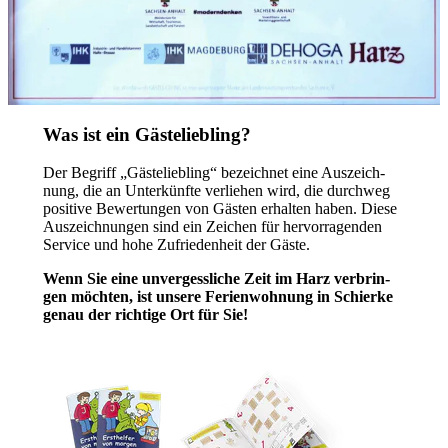
Was ist ein Gästeliebling?
Der Begriff „Gäste­lieb­ling“ bezeich­net eine Auszeich­
nung, die an Unter­künfte verlie­hen wird, die durch­weg
positive Bewer­tun­gen von Gästen erhal­ten haben. Diese
Auszeich­nun­gen sind ein Zeichen für hervor­ra­gen­den
Service und hohe Zufrie­den­heit der Gäste.
Wenn Sie eine unver­gess­li­che Zeit im Harz verbrin­
gen möchten, ist unsere Ferien­woh­nung in Schierke
genau der richtige Ort für Sie!