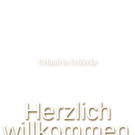
Urlaub in Schierke
Herzlich
willkommen