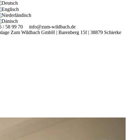
5 / 58 99 70
info@zum-wildbach.de
anlage Zum Wildbach GmbH
|
Barenberg 15f
|
38879 Schierke
men.