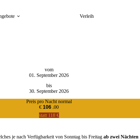
ngebote
Verleih
vom
01. September 2026
bis
30. September 2026
Preis pro Nacht normal
€
106
.00
statt 118 €
ches je nach Verfüg­bar­keit von Sonntag bis Freitag
ab zwei Nächten