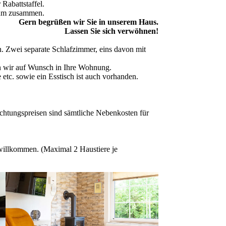
 Rabattstaffel.
raum zusammen.
Gern begrü­ßen wir Sie in unserem Haus.
Lassen Sie sich verwöhnen!
. Zwei separate Schlaf­zim­mer, eins davon mit
ellen wir auf Wunsch in Ihre Wohnung.
e etc. sowie ein Esstisch ist auch vorhanden.
ungs­prei­sen sind sämtli­che Neben­kos­ten für
 willkom­men.
(Maximal 2 Haustiere je