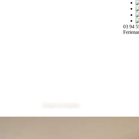
03 94 5
Ferien
Urlaub in Schierke
lich willkom