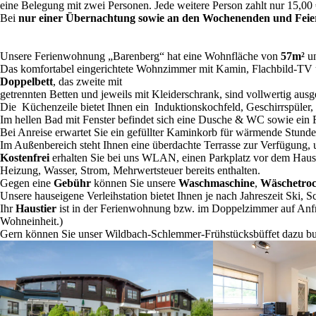
eine Belegung mit zwei Perso­nen. Jede weitere Person zahlt nur 15,00 €
Bei
nur einer Übernach­tung sowie an den Wochen­en­den
und Feier
Unsere Ferien­woh­nung „Baren­berg“ hat eine Wohnflä­che von
57m²
un
Das komfor­ta­bel einge­rich­tete Wohnzim­mer mit Kamin, Flach­bild-T
Doppel­bett
, das zweite mit
getrenn­ten Betten und jeweils mit Kleider­schrank, sind vollwer­tig aus
Die Küchen­zeile bietet Ihnen ein Induk­ti­ons­koch­feld, Geschirr­spü­le
Im hellen Bad mit Fenster befin­det sich eine Dusche & WC sowie ein 
Bei Anreise erwar­tet Sie ein gefüll­ter Kamin­korb für wärmende Stunde
Im Außen­be­reich steht Ihnen eine überdachte Terrasse zur Verfü­gung,
Kosten­frei
erhal­ten Sie bei uns WLAN, einen Parkplatz vor dem Haus, s
Heizung, Wasser, Strom, Mehrwert­steuer bereits enthalten.
Gegen eine
Gebühr
können Sie unsere
Wasch­ma­schine
,
Wäsche­troc
Unsere hausei­gene
Verleih­sta­tion
bietet Ihnen je nach Jahres­zeit Ski,
Ihr
Haustier
ist in der Ferien­woh­nung bzw. im Doppel­zim­mer auf An
Wohneinheit.)
Gern können Sie unser
Wildbach-Schlem­mer-Frühstücks­büf­fet
dazu bu