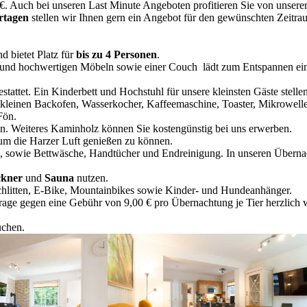
. Auch bei unseren Last Minute Angebo­ten profi­tie­ren Sie von unserer
­ta­gen
stellen wir Ihnen gern ein Angebot für den gewünsch­ten Zeit
d bietet Platz für
bis zu 4 Perso­nen
.
V und hochwer­ti­gen Möbeln sowie einer Couch lädt zum Entspan­nen ein
ge­stat­tet. Ein Kinder­bett und Hochstuhl für unsere kleins­ten Gäste st
r, kleinen Backofen, Wasser­ko­cher, Kaffee­ma­schine, Toaster, Mikro­well
Fön.
n. Weite­res Kamin­holz können Sie kosten­güns­tig bei uns erwerben.
 um die Harzer Luft genie­ßen zu können.
owie Bettwä­sche, Handtü­cher und Endrei­ni­gung. In unseren Übernach­t
k­ner
und
Sauna
nutzen.
 Schlit­ten, E‑Bike, Mountain­bikes sowie Kinder- und Hundeanhänger.
frage gegen eine Gebühr von 9,00 € pro Übernach­tung je Tier herzlich
chen.