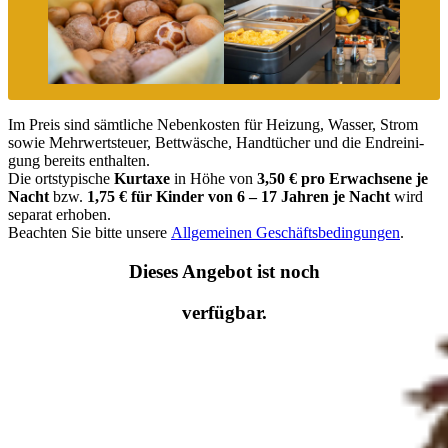
Im Preis sind sämtli­che Neben­kos­ten für Heizung, Wasser, Strom
sowie Mehrwert­steuer, Bettwä­sche, Handtü­cher und die Endrei­ni­
gung bereits enthal­ten.
Die ortsty­pi­sche
Kurtaxe
in Höhe von
3,50 € pro Erwach­sene je
Nacht
bzw.
1,75 € für Kinder von 6 – 17 Jahren je Nacht
wird
separat erhoben.
Beach­ten Sie bitte unsere
Allge­mei­nen Geschäfts­be­din­gun­gen
.
Dieses Angebot ist noch
verfügbar.