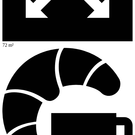
72 m²