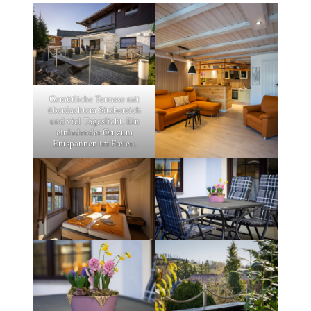
Gemüt­li­che Terrasse mit
überdach­tem Sitzbe­reich
und viel Tages­licht. Ein
einla­den­der Ort zum
Entspan­nen im Freien.