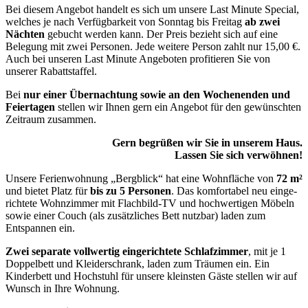
Bei diesem Angebot handelt es sich um unsere Last Minute Special,
welches je nach Verfüg­bar­keit von Sonntag bis Freitag
ab zwei
Nächten
gebucht werden kann. Der Preis bezieht sich auf eine
Belegung mit zwei Perso­nen. Jede weitere Person zahlt nur 15,00 €.
Auch bei unseren Last Minute Angebo­ten profi­tie­ren Sie von
unserer Rabattstaffel.
Bei
nur einer Übernach­tung sowie an den Wochen­en­den
und
Feier­ta­gen
stellen wir Ihnen gern ein Angebot für den gewünsch­ten
Zeitraum zusammen.
Gern begrü­ßen wir Sie in unserem Haus.
Lassen Sie sich verwöhnen!
Unsere Ferien­woh­nung „Bergblick“ hat eine Wohnflä­che von
72 m²
und bietet Platz für
bis zu 5 Perso­nen
. Das komfor­ta­bel neu einge­
rich­tete Wohnzim­mer mit Flach­bild-TV und hochwer­ti­gen Möbeln
sowie einer Couch (als zusätz­li­ches Bett nutzbar) laden zum
Entspan­nen ein.
Zwei separate vollwer­tig einge­rich­tete Schlaf­zim­mer
, mit je 1
Doppel­bett und Kleider­schrank, laden zum Träumen ein. Ein
Kinder­bett und Hochstuhl für unsere kleins­ten Gäste stellen wir auf
Wunsch in Ihre Wohnung.