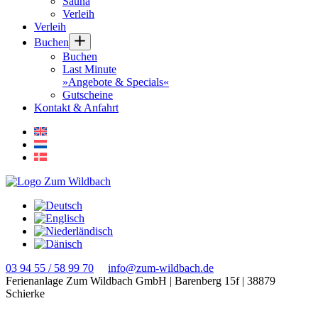
Sauna
Verleih
Verleih
Buchen
Buchen
Last Minute
»Angebote & Specials«
Gutscheine
Kontakt & Anfahrt
03 94 55 / 58 99 70
info@zum-wildbach.de
Ferienanlage Zum Wildbach GmbH
|
Barenberg 15f
|
38879
Schierke