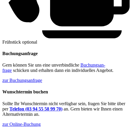
Frühstück optio­nal
Buchungsanfrage
Gern können Sie uns eine unver­bind­li­che
Buchungs­an­
frage
schicken und erhal­ten dann ein indivi­du­el­les Angebot.
zur Buchungs­an­frage
Wunschtermin buchen
Sollte Ihr Wunsch­ter­min nicht verfüg­bar sein, fragen Sie bitte über
per
Telefon (03 94 55 58 99 70)
an. Gern bieten wir Ihnen einen
Alter­na­tiv­ter­min an.
zur Online-Buchung