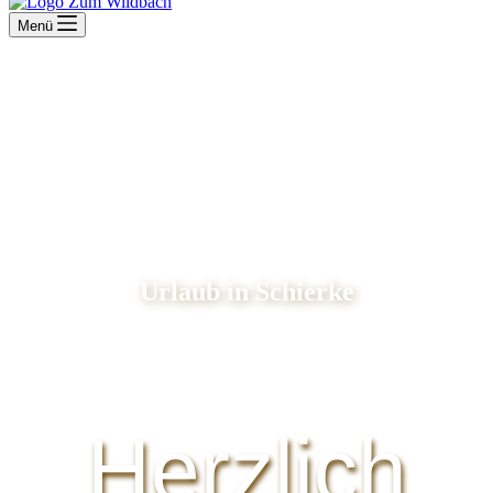
Menü
Urlaub in Schierke
Herzlich