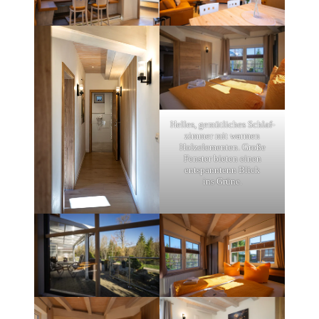
Helles, gemüt­li­ches Schlaf­
zim­mer mit warmen
Holzele­men­ten. Große
Fenster bieten einen
entspann­tenn Blick
ins Grüne.