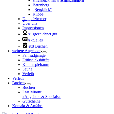
Kirchblick mit 3 Schlafzimmern
Barenberg
„Bergblick“
Klippe
Doppelzimmer
Über uns
Impressionen
Ausgezeichnet gut
Aktuelles
jetzt Buchen
weitere Angebote
Fahrradgarage
Frühstücksbüffet
Kinderspielraum
Sauna
Verleih
Verleih
Buchen
Buchen
Last Minute
»Angebote & Specials«
Gutscheine
Kontakt & Anfahrt