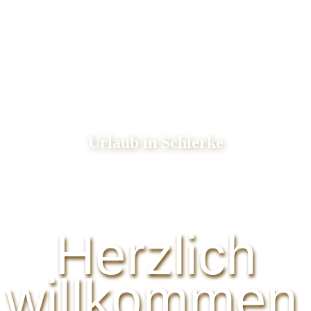
Urlaub in Schierke
Herzlich
willkommen