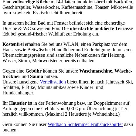
Eine
vollwer­tige Küche
mit 4‑Platten Induk­ti­ons­herd mit Backofen,
Geschirr­spü­ler, Wasser­ko­cher, Kaffee­ma­schine, Toaster, Mikro­welle
uvm. sowie ein Esstisch steht Ihnen bereit.
In unserem hellen Bad mit Fenster befin­det sich eine ebenerdige
Dusche & WC sowie ein Fön. Die
überdachte möblierte Terrasse
lädt bei gesund-frischer Waldluft zur Erholung ein.
Kosten­frei
erhal­ten Sie bei uns WLAN, einen Parkplatz vor dem
Haus, sowie Bettwä­sche, Handtü­cher und Endrei­ni­gung. In unseren
Übernach­tungs­prei­sen sind sämtli­che Neben­kos­ten für Heizung,
Wasser, Strom, Mehrwert­steuer bereits enthalten.
Gegen eine
Gebühr
können Sie unsere
Wasch­ma­schine
,
Wäsche­
trock­ner
und
Sauna
nutzen.
Unsere hausei­gene
Verleih­sta­tion
bietet Ihnen je nach Jahres­zeit Ski,
Schlit­ten, E‑Bike, Mountain­bikes sowie Kinder- und
Hundeanhänger.
Ihr
Haustier
ist in der Ferien­woh­nung bzw. im Doppel­zim­mer auf
Anfrage gegen eine Gebühr von 9,00 € pro Übernach­tung je Tier
herzlich willkom­men.
(Maximal 2 Haustiere je Wohneinheit.)
Gern können Sie unser
Wildbach-Schlem­mer-Frühstücks­büf­fet
dazu
buchen.