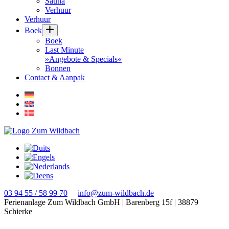
Sauna
Verhuur
Verhuur
Boek
Boek
Last Minute
»Angebote & Specials«
Bonnen
Contact & Aanpak
03 94 55 / 58 99 70
info@zum-wildbach.de
Ferienanlage Zum Wildbach GmbH
|
Barenberg 15f
|
38879
Schierke