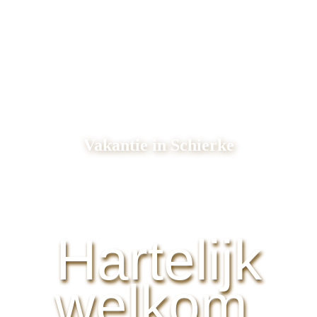
Vakantie in Schierke
Hartelijk
welkom.