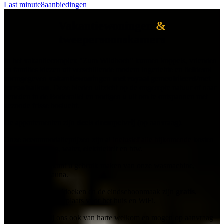
Last minute
8aanbiedingen
Vakantiewoningen
&
tweepersoonskamers
In het vakantiecomplex "Zum Wildbach" kunnen koppels, vrienden
en families kiezen uit verschillende modern ingerichte en liefdevol
vormgegeven
vakantiewoningen met
royaal gemeubileerd/met
terras/balkon
. Deze bieden uitzicht op de ongerepte natuur of naar
beneden in de Bodevallei en nodigen u uit om te ontspannen met
gezonde frisse boslucht.
De appartementen zijn
deels drempelvrij
(op aanvraag).
Onze accommodatieprijzen zijn al inclusief alle bijkomende kosten
voor verwarming, water, elektriciteit en btw.
Tegen betaling kunt u gebruik maken van onze wasmachine,
wasdroger en sauna.
Beddengoed, handdoeken en de eindschoonmaak zijn
gratis
,
evenals een parkeerplaats voor het huis en WiFi.
Honden
zijn bij ons ook van harte welkom en mogen op aanvraag