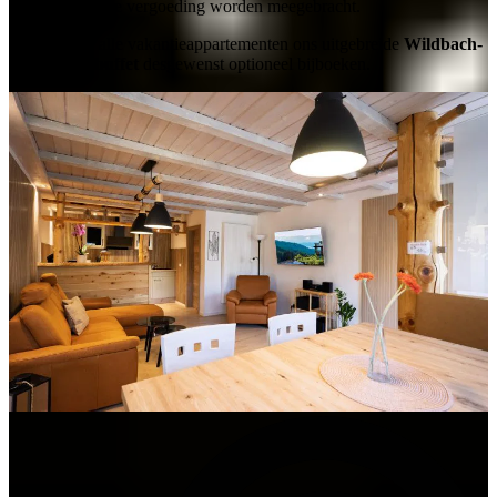
tegen een kleine vergoeding worden meegebracht.
U kunt voor alle vakantieappartementen ons uitgebreide
Wildbach-
smulontbijtbuffet
desgewenst optioneel bijboeken.