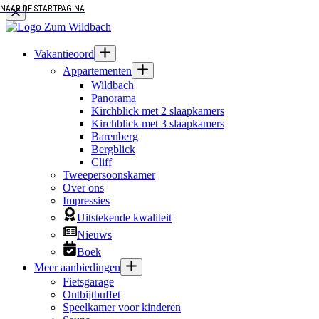
NAAR DE STARTPAGINA
NAAR DE STARTPAGINA
Ga
naar
de
inhoud
Vakantieoord
Appartementen
Wildbach
Panorama
Kirchblick met 2 slaapkamers
Kirchblick met 3 slaapkamers
Barenberg
Bergblick
Cliff
Tweepersoonskamer
Over ons
Impressies
Uitstekende kwaliteit
Nieuws
Boek
Meer aanbiedingen
Fietsgarage
Ontbijtbuffet
Speelkamer voor kinderen