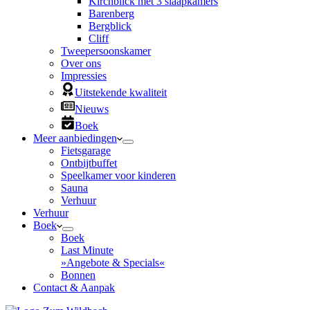
Kirchblick met 3 slaapkamers
Barenberg
Bergblick
Cliff
Tweepersoonskamer
Over ons
Impressies
Uitstekende kwaliteit
Nieuws
Boek
Meer aanbiedingen
Fietsgarage
Ontbijtbuffet
Speelkamer voor kinderen
Sauna
Verhuur
Verhuur
Boek
Boek
Last Minute
»Angebote & Specials«
Bonnen
Contact & Aanpak