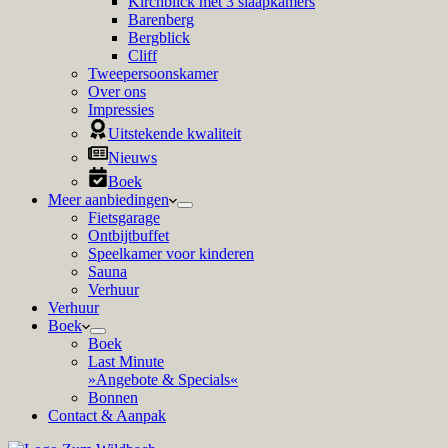
Kirchblick met 3 slaapkamers
Barenberg
Bergblick
Cliff
Tweepersoonskamer
Over ons
Impressies
Uitstekende kwaliteit
Nieuws
Boek
Meer aanbiedingen
Fietsgarage
Ontbijtbuffet
Speelkamer voor kinderen
Sauna
Verhuur
Verhuur
Boek
Boek
Last Minute
»Angebote & Specials«
Bonnen
Contact & Aanpak