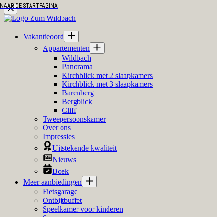
NAAR DE STARTPAGINA
NAAR DE STARTPAGINA
Ga
naar
de
inhoud
Vakantieoord
Appartementen
Wildbach
Panorama
Kirchblick met 2 slaapkamers
Kirchblick met 3 slaapkamers
Barenberg
Bergblick
Cliff
Tweepersoonskamer
Over ons
Impressies
Uitstekende kwaliteit
Nieuws
Boek
Meer aanbiedingen
Fietsgarage
Ontbijtbuffet
Speelkamer voor kinderen