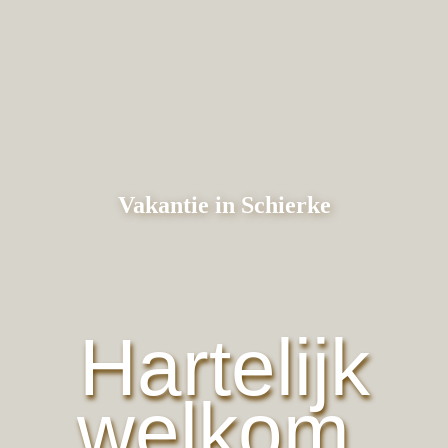
Vakantie in Schierke
Hartelijk
welkom.