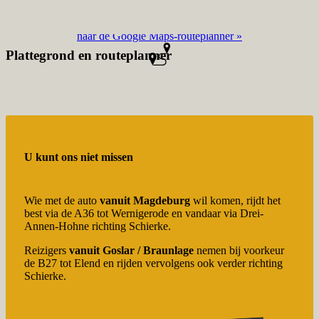
naar de Google Maps-routeplanner »
Plattegrond en routeplanner
U kunt ons niet missen
Wie met de auto
vanuit Magde­burg
wil komen, rijdt het
best via de A36 tot Werni­ge­rode en vandaar via Drei-
Annen-Hohne richting Schierke.
Reizi­gers
vanuit Goslar / Braun­lage
nemen bij voorkeur
de B27 tot Elend en rijden vervol­gens ook verder richting
Schierke.