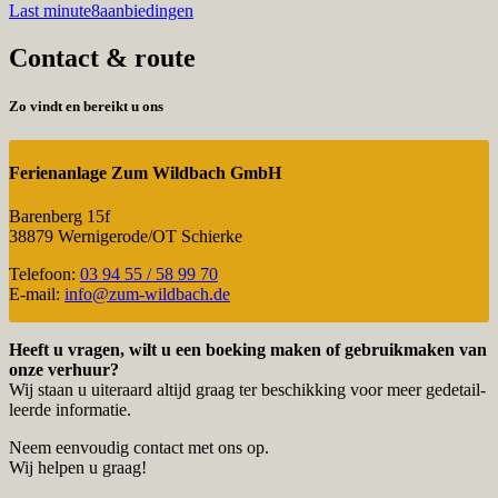
Last minute
8aanbiedingen
Contact & route
Zo vindt en bereikt u ons
Ferienanlage Zum Wildbach GmbH
Baren­berg 15f
38879 Wernigerode/OT Schierke
Telefoon:
03 94 55 / 58 99 70
E‑mail:
info@zum-wildbach.de
Heeft u vragen, wilt u een boeking maken of gebruik­ma­ken van
onze verhuur?
Wij staan u uiter­aard altijd graag ter beschik­king voor meer gedetail­
leerde informatie.
Neem eenvou­dig contact met ons op.
Wij helpen u graag!