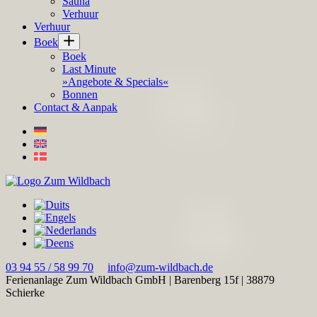
Sauna
Verhuur
Verhuur
Boek
Boek
Last Minute
»Angebote & Specials«
Bonnen
Contact & Aanpak
03 94 55 / 58 99 70
info@zum-wildbach.de
Ferienanlage Zum Wildbach GmbH
|
Barenberg 15f
|
38879
Schierke