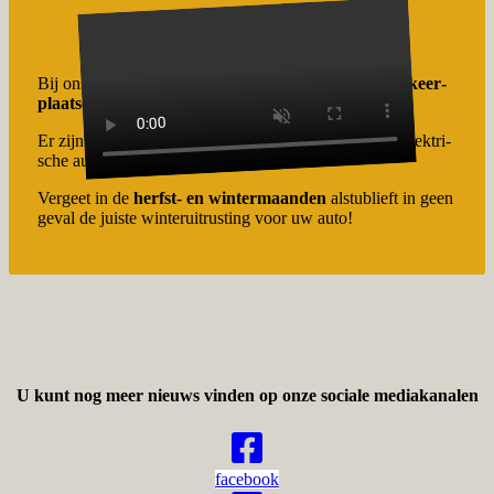
Bij ons vakan­tie­com­plex zijn er voldoende
eigen parkeer­
plaat­sen
beschikbaar.
Er zijn twee
openbare laadpa­len
(11 kW) voor uw elektri­
sche auto die u kunt gebruiken.
Vergeet in de
herfst- en winter­maan­den
alstu­blieft in geen
geval de juiste winter­uit­rus­ting voor uw auto!
U kunt nog meer nieuws vinden op onze sociale mediakanalen
facebook