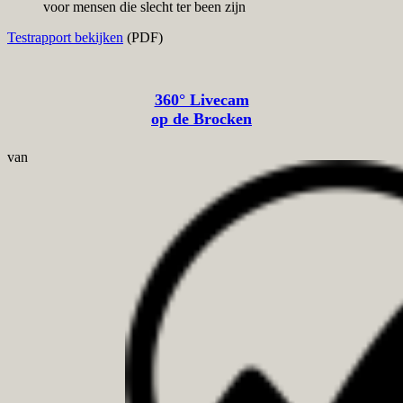
Testrapport bekijken
(PDF)
360° Livecam
op de Brocken
van