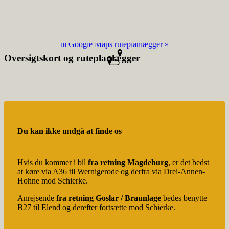
gung jederzeit für die Zukunft per E‑Mail an info@zum-wildbach.de
widerrufen.
til Google Maps ruteplanlægger »
Oversigtskort og ruteplanlægger
Du kan ikke undgå at finde os
Hvis du kommer i bil
fra retning Magde­burg
, er det bedst
at køre via A36 til Werni­gerode og derfra via Drei-Annen-
Hohne mod Schierke.
Anrej­sende
fra retning Goslar / Braun­lage
bedes benytte
B27 til Elend og deref­ter fortsætte mod Schierke.