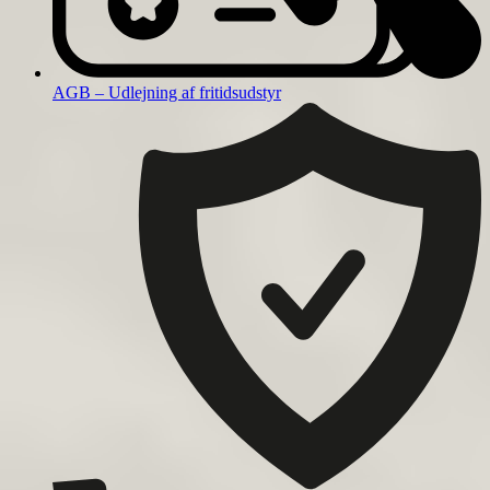
AGB – Udlejning af fritidsudstyr