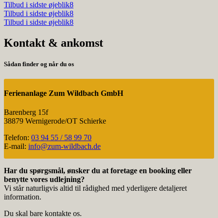
Tilbud i sidste øjeblik8
Tilbud i sidste øjeblik8
Tilbud i sidste øjeblik8
Kontakt & ankomst
Sådan finder og når du os
Ferienanlage Zum Wildbach GmbH
Baren­berg 15f
38879 Wernigerode/OT Schierke
Telefon:
03 94 55 / 58 99 70
E‑mail:
info@zum-wildbach.de
Har du spørgs­mål, ønsker du at foretage en booking eller
benytte vores udlej­ning?
Vi står natur­lig­vis altid til rådig­hed med yderli­gere detal­je­ret
information.
Du skal bare kontakte os.