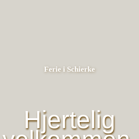
Ferie i Schierke
Hjertelig