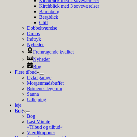
Kirchblick med 2 soveværelser
Kirchblick med 3 soveværelser
Barenberg
Bergblick
Cliff
Dobbeltværelse
Om os
Indtryk
Nyheder
Fremragende kvalitet
Nyheder
Bog
Flere tilbud
Cykelgarage
Morgenmadsbuffet
Børnenes legerum
Sauna
Udlejning
leje
Bog
Bog
Last Minute
»Tilbud og tilbud«
Værdikuponer