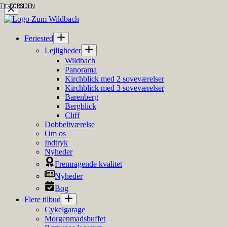
TIL FORSIDEN
TIL FORSIDEN
Fortsæt
til
indhold
Feriested
Lejligheder
Wildbach
Panorama
Kirchblick med 2 soveværelser
Kirchblick med 3 soveværelser
Barenberg
Bergblick
Cliff
Dobbeltværelse
Om os
Indtryk
Nyheder
Fremragende kvalitet
Nyheder
Bog
Flere tilbud
Cykelgarage
Morgenmadsbuffet