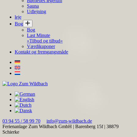
Børnenes legerum
Sauna
Udlejning
leje
Bog
Bog
Last Minute
»Tilbud og tilbud«
Værdikuponer
Kontakt og fremgangsmåde
03 94 55 / 58 99 70
info@zum-wildbach.de
Ferienanlage Zum Wildbach GmbH
|
Barenberg 15f
|
38879
Schierke