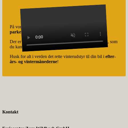
På vores ferie­an­læg er der rigeligt med
hotel­lets egne
parke­rings­plad­ser
til rådighed.
Der er to
offent­lige ladestan­dere
(11 KW) til din elbil, som
du kan benytte.
Husk for alt i verden det rette vinter­ud­styr til din bil i
efter­
års- og vinter­må­ne­derne
!
Kontakt