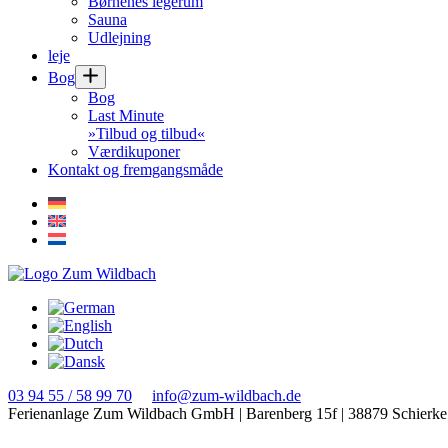
Børnenes legerum
Sauna
Udlejning
leje
Bog
Bog
Last Minute
»Tilbud og tilbud«
Værdikuponer
Kontakt og fremgangsmåde
03 94 55 / 58 99 70
info@zum-wildbach.de
Ferienanlage Zum Wildbach GmbH
|
Barenberg 15f
|
38879 Schierke