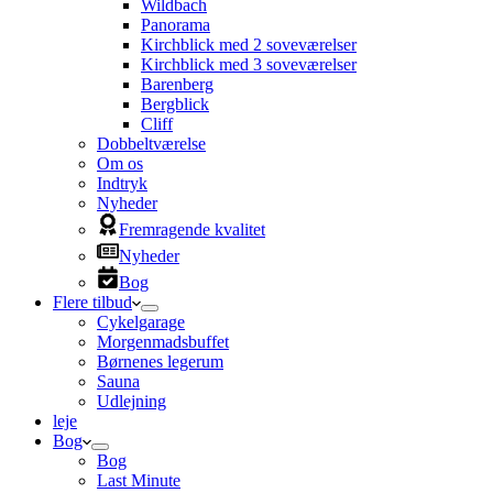
Wildbach
Panorama
Kirchblick med 2 soveværelser
Kirchblick med 3 soveværelser
Barenberg
Bergblick
Cliff
Dobbeltværelse
Om os
Indtryk
Nyheder
Fremragende kvalitet
Nyheder
Bog
Flere tilbud
Cykelgarage
Morgenmadsbuffet
Børnenes legerum
Sauna
Udlejning
leje
Bog
Bog
Last Minute