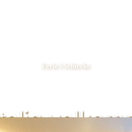
Ferie i Schierke
telig velko