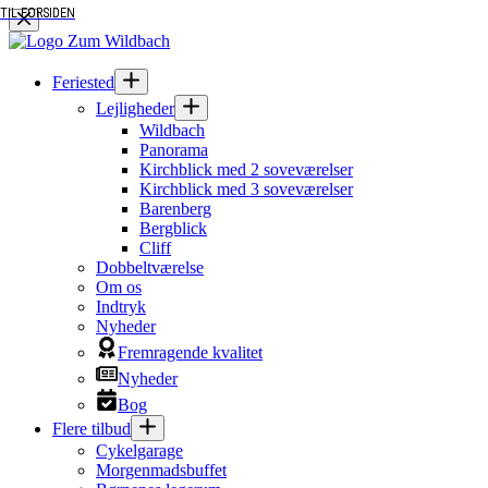
TIL FORSIDEN
TIL FORSIDEN
Fortsæt
til
indhold
Feriested
Lejligheder
Wildbach
Panorama
Kirchblick med 2 soveværelser
Kirchblick med 3 soveværelser
Barenberg
Bergblick
Cliff
Dobbeltværelse
Om os
Indtryk
Nyheder
Fremragende kvalitet
Nyheder
Bog
Flere tilbud
Cykelgarage
Morgenmadsbuffet