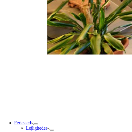
Feriested
Lejligheder